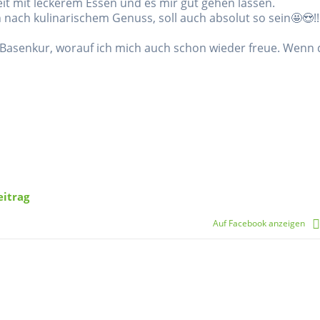
it mit leckerem Essen und es mir gut gehen lassen.
h nach kulinarischem Genuss, soll auch absolut so sein🤩😍!!
 Basenkur, worauf ich mich auch schon wieder freue. Wenn 
+
9
eitrag
Auf Facebook anzeigen