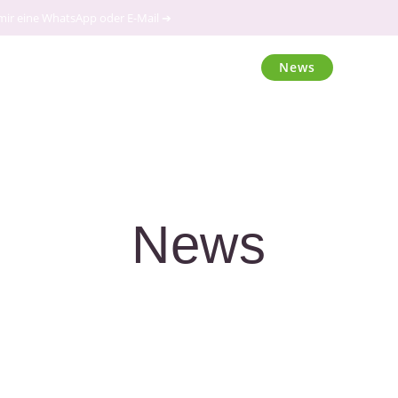
 mir eine WhatsApp oder E-Mail ➔
Home
News
Term
News