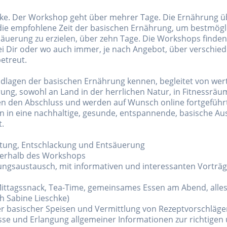
e. Der Workshop geht über mehrer Tage. Die Ernährung übe
 die empfohlene Zeit der basischen Ernährung, um bestmögl
äuerung zu erzielen, über zehn Tage. Die Workshops finden
i Dir oder wo auch immer, je nach Angebot, über verschied
etreut.
ndlagen der basischen Ernährung kennen, begleitet von wer
ung, sowohl an Land in der herrlichen Natur, in Fitnessrä
lden den Abschluss und werden auf Wunsch online fortgefüh
n in eine nachhaltige, gesunde, entspannende, basische Ausz
t.
iftung, Entschlackung und Entsäuerung
nnerhalb des Workshops
ngsaustausch, mit informativen und interessanten Vorträg
ittagssnack, Tea-Time, gemeinsames Essen am Abend, alles 
h Sabine Lieschke)
r basischer Speisen und Vermittlung von Rezeptvorschläge
sse und Erlangung allgemeiner Informationen zur richtige