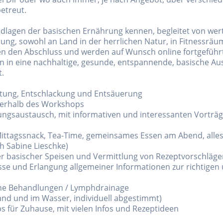
etreut.
ndlagen der basischen Ernährung kennen, begleitet von wer
ung, sowohl an Land in der herrlichen Natur, in Fitnessrä
lden den Abschluss und werden auf Wunsch online fortgefüh
n in eine nachhaltige, gesunde, entspannende, basische Ausz
t.
iftung, Entschlackung und Entsäuerung
nnerhalb des Workshops
ngsaustausch, mit informativen und interessanten Vorträg
ittagssnack, Tea-Time, gemeinsames Essen am Abend, alles 
h Sabine Lieschke)
r basischer Speisen und Vermittlung von Rezeptvorschläge
sse und Erlangung allgemeiner Informationen zur richtige
he Behandlungen / Lymphdrainage
and und im Wasser, individuell abgestimmt)
für Zuhause, mit vielen Infos und Rezeptideen