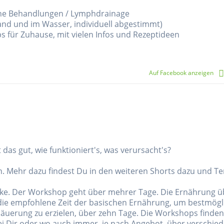
he Behandlungen / Lymphdrainage
and und im Wasser, individuell abgestimmt)
für Zuhause, mit vielen Infos und Rezeptideen
Auf Facebook anzeigen
as gut, wie funktioniert's, was verursacht's?
in. Mehr dazu findest Du in den weiteren Shorts dazu und T
e. Der Workshop geht über mehrer Tage. Die Ernährung übe
 die empfohlene Zeit der basischen Ernährung, um bestmögl
äuerung zu erzielen, über zehn Tage. Die Workshops finden
i Dir oder wo auch immer, je nach Angebot, über verschied