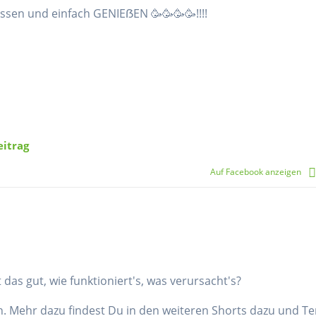
ssen und einfach GENIEẞEN 🥳🥳🥳🥳!!!!
+
9
eitrag
Auf Facebook anzeigen
as gut, wie funktioniert's, was verursacht's?
in. Mehr dazu findest Du in den weiteren Shorts dazu und T