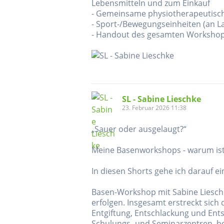
Lebensmitteln und zum Einkauf
- Gemeinsame physiotherapeutisc
- Sport-/Bewegungseinheiten (an L
- Handout des gesamten Workshops 
SL - Sabine Lieschke
23. Februar 2026 11:38
„Sauer oder ausgelaugt?“
Meine Basenworkshops - warum ist d
In diesen Shorts gehe ich darauf e
Basen-Workshop mit Sabine Lieschk
erfolgen. Insgesamt erstreckt sich
Entgiftung, Entschlackung und Ents
Schulungs- und Seminarzentren, be